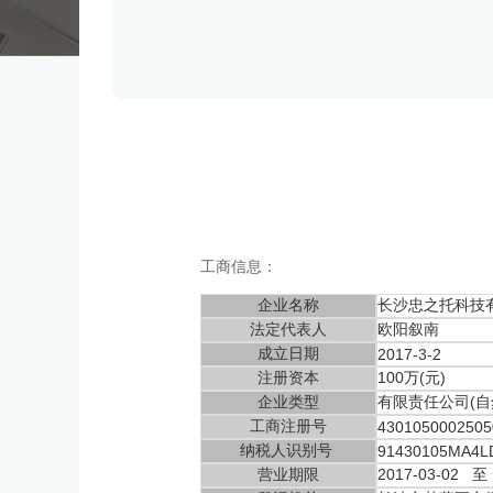
工商信息：
企业名称
长沙忠之托科技
法定代表人
欧阳叙南
成立日期
2017-3-2
注册资本
100万(元)
企业类型
有限责任公司(自
工商注册号
4301050002505
纳税人识别号
91430105MA4L
营业期限
2017-03-02