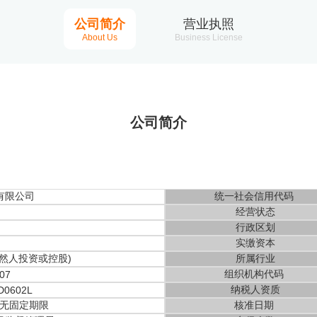
公司简介
营业执照
About Us
Business License
公司简介
有限公司
统一社会信用代码
经营状态
行政区划
实缴资本
然人投资或控股)
所属行业
组织机构代码
07
纳税人资质
D0602L
 至 无固定期限
核准日期