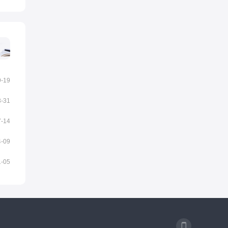
9-19
3-31
7-14
4-09
1-05