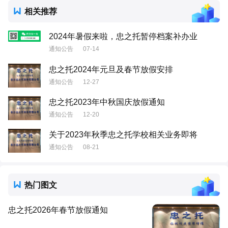
相关推荐
2024年暑假来啦，忠之托暂停档案补办业
通知公告
07-14
忠之托2024年元旦及春节放假安排
通知公告
12-27
忠之托2023年中秋国庆放假通知
通知公告
12-20
关于2023年秋季忠之托学校相关业务即将
通知公告
08-21
热门图文
忠之托2026年春节放假通知