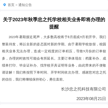
首页
>
通知公告
关于2023年秋季忠之托学校相关业务即将办理的
提醒
年暑期接近尾声，大多数高校将于
月底或
月初开学。我们
2023
8
9
整装待发，将以全新的姿态面对新的学期。由于暑期学校放假，校园
相关业务无法办理，造成一定程度的订单积压，导致
月份的订单较
9
多，办理的时效性可能会有所延长。主要订单体现在：档案补办、成
绩单打印、毕业证补办、找学校开具证明等业务，由此带来的不便敬
请谅解！我们将按照下单时间、开学时间依次办理。感谢您对忠之托
的信任，我们将继续保持初心，勇往直前。
长沙忠之托科技有限公司
2023年08月21日